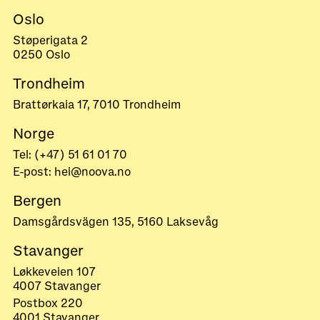
Oslo
Støperigata 2
0250 Oslo
Trondheim
Brattørkaia 17, 7010 Trondheim
Norge
Tel: (+47) 51 61 01 70
E-post: hei@noova.no
Bergen
Damsgårdsvägen 135, 5160 Laksevåg
Stavanger
Løkkeveien 107
4007 Stavanger
Postbox 220
4001 Stavanger