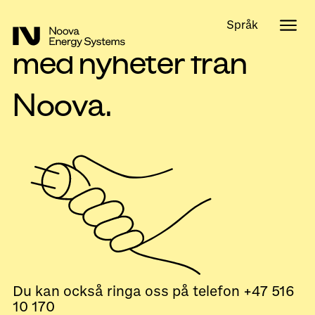
Håll mig uppdaterad
Språk
med nyheter från
Noova.
Du kan också ringa oss på telefon +47 516
10 170