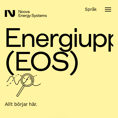
Språk
Energiupp
(EOS)
Allt börjar här.