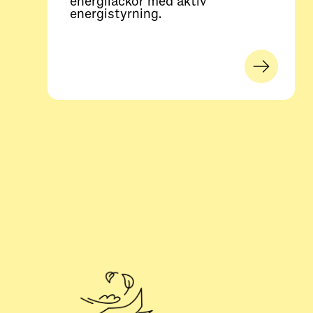
energiläckor med aktiv
energistyrning.