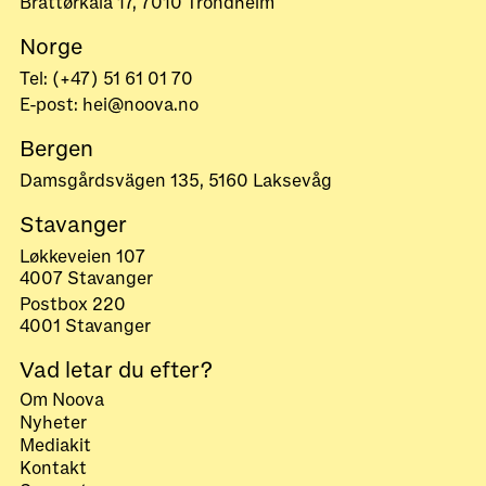
Brattørkaia 17, 7010 Trondheim
Norge
Tel: (+47) 51 61 01 70
E-post: hei@noova.no
Bergen
Damsgårdsvägen 135, 5160 Laksevåg
Stavanger
Løkkeveien 107
4007 Stavanger
Postbox 220
4001 Stavanger
Vad letar du efter?
Om Noova
Nyheter
Mediakit
Kontakt