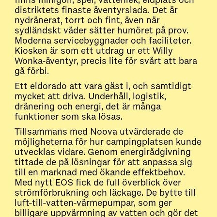
finns minigolf, spel, vattenlek, eldplats och
distriktets finaste äventyrslada. Det är
nydränerat, torrt och fint, även när
sydländskt väder sätter humöret på prov.
Moderna servicebyggnader och faciliteter.
Kiosken är som ett utdrag ur ett Willy
Wonka-äventyr, precis lite för svårt att bara
gå förbi.
Ett eldorado att vara gäst i, och samtidigt
mycket att driva. Underhåll, logistik,
dränering och energi, det är många
funktioner som ska lösas.
Tillsammans med Noova utvärderade de
möjligheterna för hur campingplatsen kunde
utvecklas vidare. Genom energirådgivning
tittade de på lösningar för att anpassa sig
till en marknad med ökande effektbehov.
Med nytt EOS fick de full överblick över
strömförbrukning och läckage. De bytte till
luft-till-vatten-värmepumpar, som ger
billigare uppvärmning av vatten och gör det