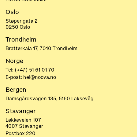
Oslo
Støperigata 2
0250 Oslo
Trondheim
Brattørkaia 17, 7010 Trondheim
Norge
Tel: (+47) 51 61 01 70
E-post: hei@noova.no
Bergen
Damsgårdsvägen 135, 5160 Laksevåg
Stavanger
Løkkeveien 107
4007 Stavanger
Postbox 220