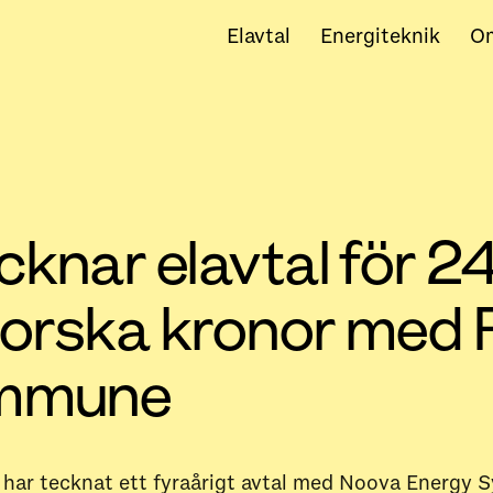
Elavtal
Energiteknik
O
knar elavtal för 2
 norska kronor med
ommune
ar tecknat ett fyraårigt avtal med Noova Energy S