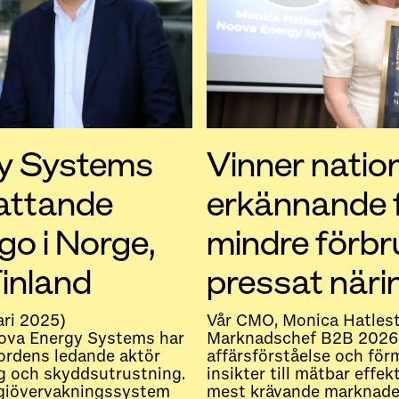
y Systems
Vinner nation
fattande
erkännande f
go i Norge,
mindre förbru
inland
pressat närin
ari 2025)
Vår CMO, Monica Hatlesta
oova Energy Systems har
Marknadschef B2B 2026. P
Nordens ledande aktör
affärsförståelse och fö
yg och skyddsutrustning.
insikter till mätbar effek
rgiövervakningssystem
mest krävande marknader