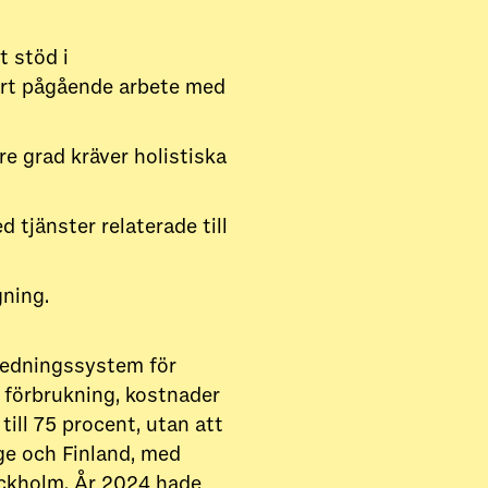
t stöd i
vårt pågående arbete med
re grad kräver holistiska
tjänster relaterade till
gning.
ledningssystem för
i förbrukning, kostnader
ill 75 procent, utan att
ge och Finland, med
ockholm. År 2024 hade