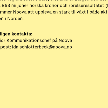
å 863 miljoner norska kronor och rörelseresultatet 
mmer Noova att uppleva en stark tillväxt i både akti
on i Norden.
ligen kontakta:
enior Kommunikationschef på Noova
e-post: ida.schlotterbeck@noova.no