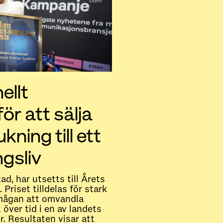
ellt
ör att sälja
kning till ett
gsliv
d, har utsetts till Årets
riset tilldelas för stark
rmågan att omvandla
t över tid i en av landets
. Resultaten visar att