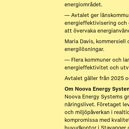
energiområdet.
— Avtalet ger länskommune
energieffektivisering och 
att övervaka energianvänd
Maria Davis, kommersiell c
energilösningar.
— Flera kommuner och land
energieffektivitet och utv
Avtalet gäller från 2025 oc
Om Noova Energy Syste
Noova Energy Systems gr
näringslivet. Företaget le
och miljöpåverkan i realti
kompromissa med kvalitet 
huvudkontor i Stavanger 