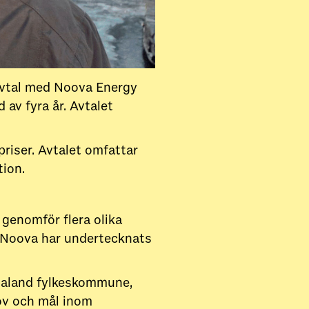
avtal med Noova Energy
 av fyra år. Avtalet
priser. Avtalet omfattar
tion.
 genomför flera olika
 Noova har undertecknats
galand fylkeskommune,
ov och mål inom