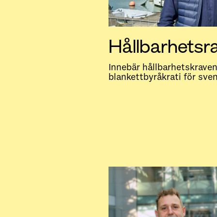
Hållbarhetsr
Innebär hållbarhetskrave
blankettbyråkrati för sve