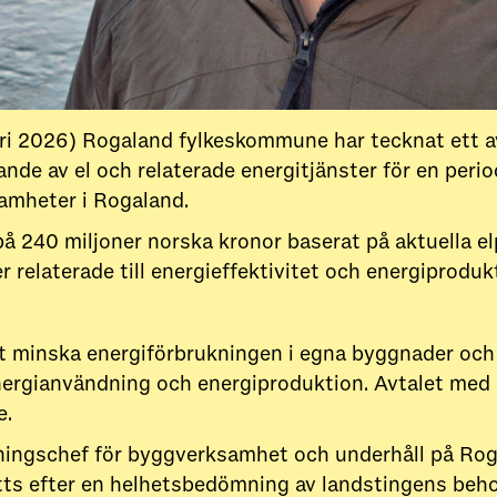
ari 2026) Rogaland fylkeskommune har tecknat ett 
de av el och relaterade energitjänster för en period
amheter i Rogaland.
å 240 miljoner norska kronor baserat på aktuella el
r relaterade till energieffektivitet och energiproduk
att minska energiförbrukningen i egna byggnader och
ergianvändning och energiproduktion. Avtalet med
e.
ningschef för byggverksamhet och underhåll på Ro
åtts efter en helhetsbedömning av landstingens beh