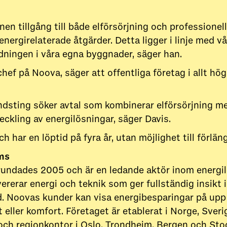
n tillgång till både elförsörjning och professionell
energirelaterade åtgärder. Detta ligger i linje med 
ningen i våra egna byggnader, säger han.
hef på Noova, säger att offentliga företag i allt hög
sting söker avtal som kombinerar elförsörjning med 
eckling av energilösningar, säger Davis.
h har en löptid på fyra år, utan möjlighet till förlän
ms
undades 2005 och är en ledande aktör inom energi
vererar energi och teknik som ger fullständig insikt 
d. Noovas kunder kan visa energibesparingar på upp t
eller komfort. Företaget är etablerat i Norge, Sveri
och regionkontor i Oslo, Trondheim, Bergen och St