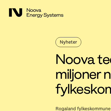
Nyheter
Noova tec
miljoner
fylkesk
Rogaland fylkeskommune h