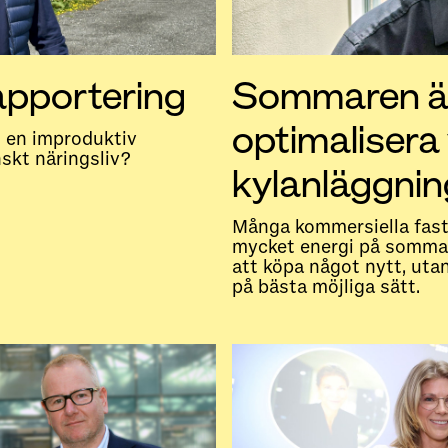
apportering
Sommaren är 
optimalisera
n en improduktiv
nskt näringsliv?
kylanläggnin
Många kommersiella fast
mycket energi på sommar
att köpa något nytt, uta
på bästa möjliga sätt.