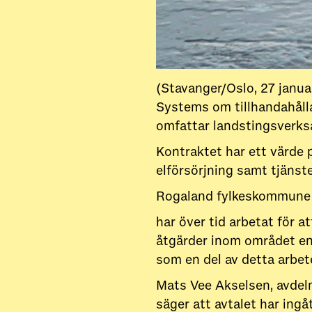
(Stavanger/Oslo, 27 janu
Systems om tillhandahållan
omfattar landstingsverks
Kontraktet har ett värde p
elförsörjning samt tjänste
Rogaland fylkeskommune
har över tid arbetat för 
åtgärder inom området en
som en del av detta arbet
Mats Vee Akselsen, avdel
säger att avtalet har ing