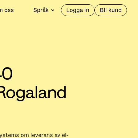
m oss
Språk
Logga in
Bli kund
40
 Rogaland
ystems om leverans av el-